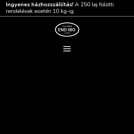
Skip
Ingyenes házhozszállítás!
A 250 lej fölötti
to
rendelések esetén 10 kg-ig.
content