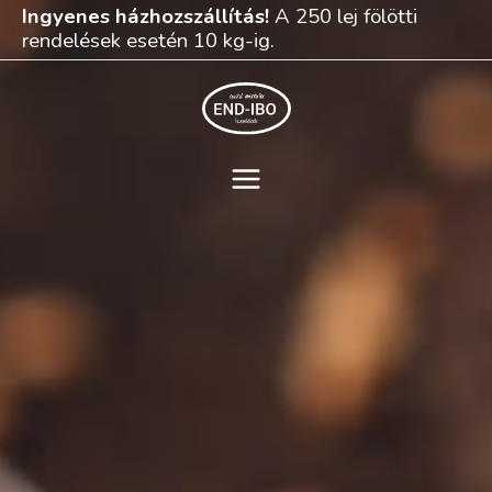
Skip
Ingyenes házhozszállítás!
A 250 lej fölötti
to
rendelések esetén 10 kg-ig.
content