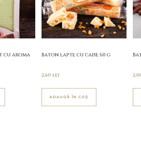
t cu aroma
Baton lapte cu caise 60 g
Ba
2,60
lei
2,
ADAUGĂ ÎN COȘ