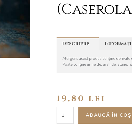
(caserola
Descriere
Informați
Alergeni: acest produs conține derivate di
Poate conţine urme de: arahide, alune, n
19,80
lei
Cantitate
ADAUGĂ ÎN COȘ
Baton
Lapte
Duett