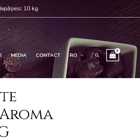
 depășesc 10 kg
I
MEDIA
CONTACT
RO
Search
te
 Aroma
 G