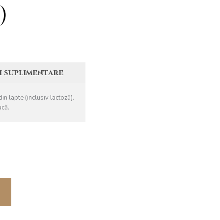
)
i suplimentare
n lapte (inclusiv lactoză).
ucă.