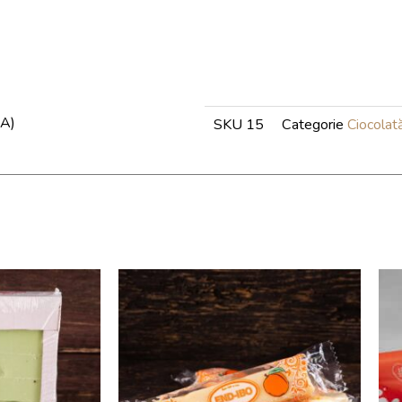
cu
aroma
fistic
500
g
A)
SKU
15
Categorie
Ciocolat
(caserola)