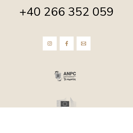
+40 266 352 059
EDIUL STR. ALSZEGI, NR.81, LOC. REMETEA, JUD. HARGHITA,