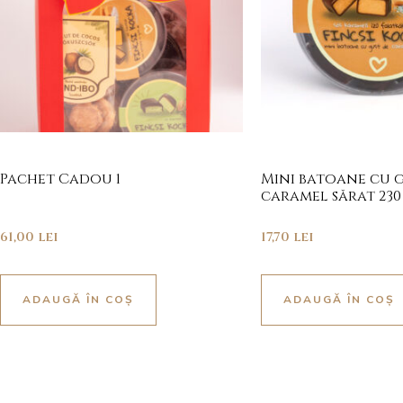
Pachet Cadou 1
Mini batoane cu 
caramel sărat 230
61,00
lei
17,70
lei
ADAUGĂ ÎN COȘ
ADAUGĂ ÎN COȘ