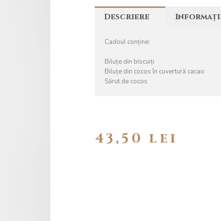
Descriere
Informați
Cadoul conține:
Biluțe din biscuiți
Biluțe din cocos în cuvertură cacao
Sărut de cocos
43,50
lei