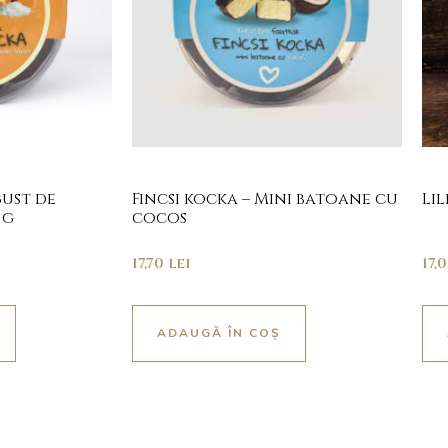
gust de
Fincsi kocka – Mini batoane cu
Lil
 g
cocos
17,70
lei
17,
ADAUGĂ ÎN COȘ