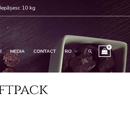
 depășesc 10 kg
I
MEDIA
CONTACT
RO
Search
ftpack