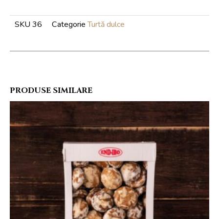
vrac
SKU
36
Categorie
Turtă dulce
PRODUSE SIMILARE