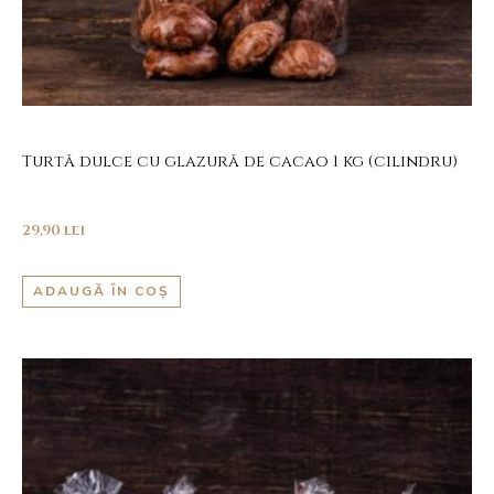
Turtă dulce cu glazură de cacao 1 kg (cilindru)
29,90
lei
ADAUGĂ ÎN COȘ