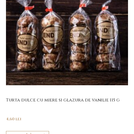
Turta dulce cu miere si glazura de vanilie 115 g
4,60
lei