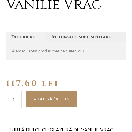
Vanilie Vrac
Descriere
Informații suplimentare
Alergeni: acest produs conține gluten, ouă.
117,60
lei
Cantitate
ADAUGĂ ÎN COȘ
Turtă
dulce
cu
glazură
de
TURTĂ DULCE CU GLAZURĂ DE VANILIE VRAC
vanilie