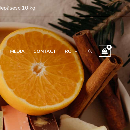
 depășesc 10 kg
I
MEDIA
CONTACT
RO
Search