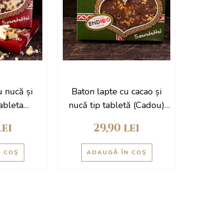
u nucă și
Baton lapte cu cacao și
tableta
nucă tip tabletă (Cadou)
00 g
500 g
lei
29,90
lei
N COȘ
ADAUGĂ ÎN COȘ