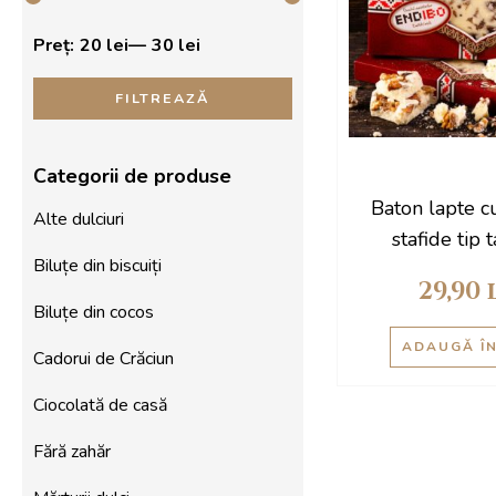
minim
maxim
Preț:
20 lei
—
30 lei
FILTREAZĂ
Categorii de produse
Baton lapte c
Alte dulciuri
stafide tip 
Biluțe din biscuiți
(Cadou)5
29,90
Biluțe din cocos
ADAUGĂ Î
Cadorui de Crăciun
Ciocolată de casă
Fără zahăr