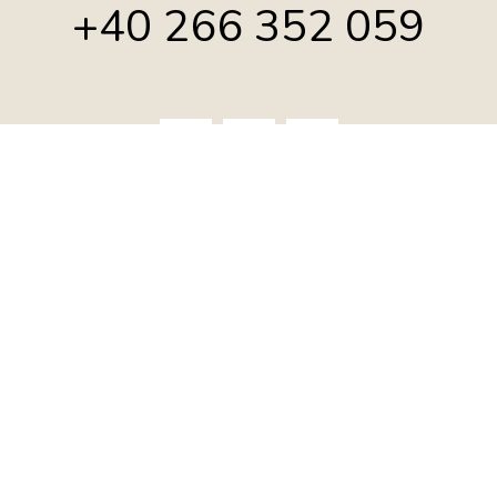
+40 266 352 059
EDIUL STR. ALSZEGI, NR.81, LOC. REMETEA, JUD. HARGHITA,
RDIN ÎN REGISTRUL COMERȚULUI J19/14/1996 | CUI RO80