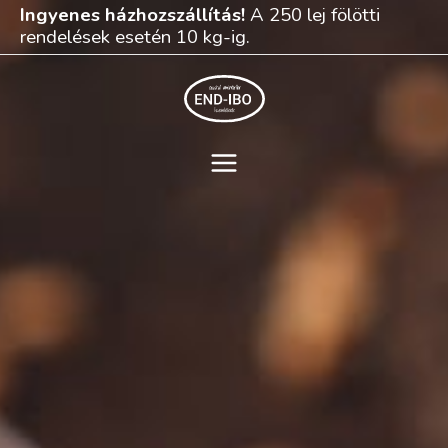
Skip
Ingyenes házhozszállítás!
A 250 lej fölötti
to
rendelések esetén 10 kg-ig.
content