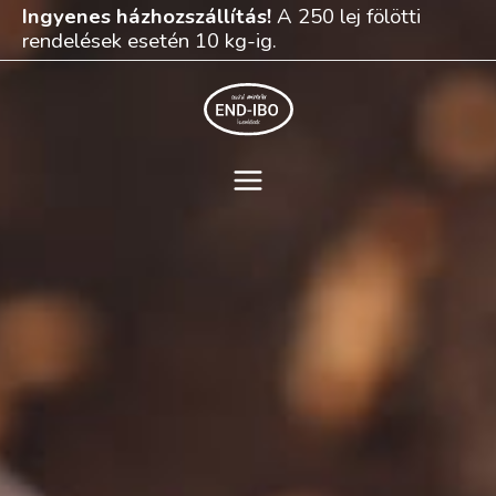
Skip
Ingyenes házhozszállítás!
A 250 lej fölötti
to
rendelések esetén 10 kg-ig.
content