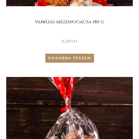
Vaníliás mézespogácsa 180 g
6,20
lei
KOSÁRBA TESZEM