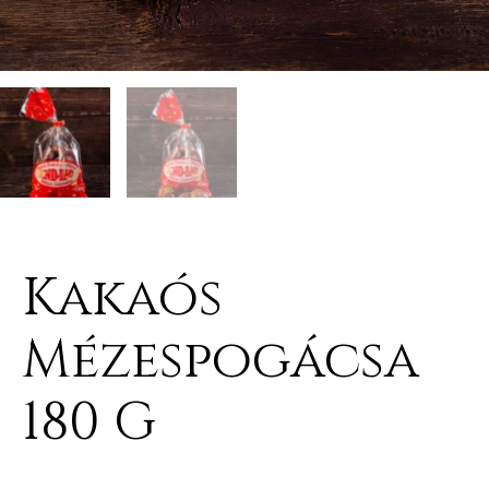
Kakaós
Mézespogácsa
180 G