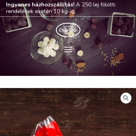
Skip
Ingyenes házhozszállítás!
A 250 lej fölötti
to
rendelések esetén 10 kg-ig.
content