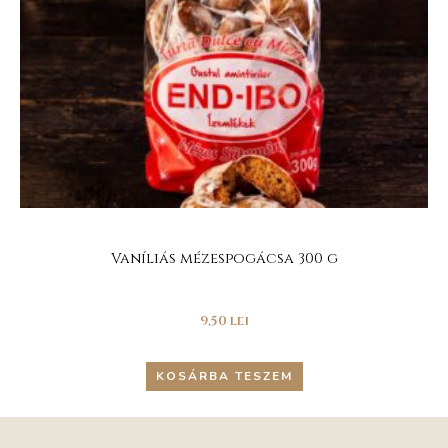
Vaníliás mézespogácsa 300 g
9,50
lei
KOSÁRBA TESZEM