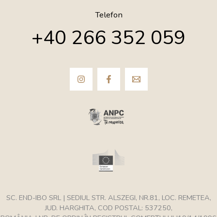
Telefon
+40 266 352 059
SC. END-IBO SRL | SEDIUL STR. ALSZEGI, NR.81, LOC. REMETEA,
JUD. HARGHITA, COD POSTAL: 537250,