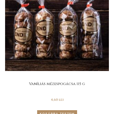
Vaníliás mézespogácsa 115 g
4,60
lei
KOSÁRBA TESZEM