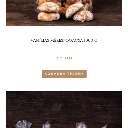
Vaníliás mézespogácsa 1000 g
29,90
lei
KOSÁRBA TESZEM