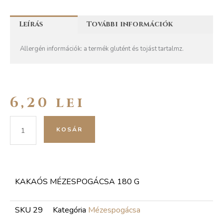
Leírás
További információk
Allergén információk: a termék glutént és tojást tartalmz.
6,20
lei
Kakaós
KOSÁR
mézespogácsa
180
g
mennyiség
KAKAÓS MÉZESPOGÁCSA 180 G
SKU
29
Kategória
Mézespogácsa