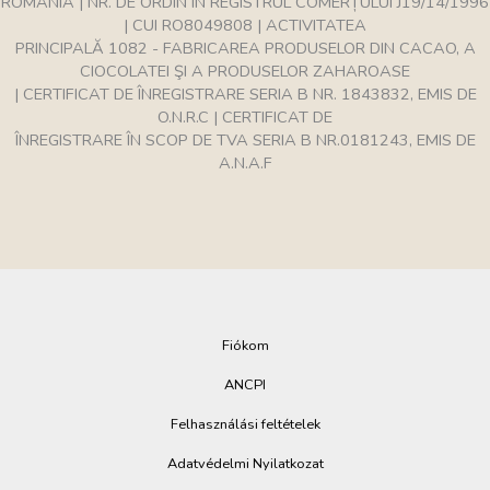
ROMÂNIA | NR. DE ORDIN ÎN REGISTRUL COMERȚULUI J19/14/1996
| CUI RO8049808 | ACTIVITATEA
PRINCIPALĂ 1082 - FABRICAREA PRODUSELOR DIN CACAO, A
CIOCOLATEI ŞI A PRODUSELOR ZAHAROASE
| CERTIFICAT DE ÎNREGISTRARE SERIA B NR. 1843832, EMIS DE
O.N.R.C | CERTIFICAT DE
ÎNREGISTRARE ÎN SCOP DE TVA SERIA B NR.0181243, EMIS DE
A.N.A.F
Fiókom
ANCPI
Felhasználási feltételek
Adatvédelmi Nyilatkozat