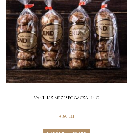
Vaníliás mézespogácsa 115 g
4,60
lei
KOSÁRBA TESZEM