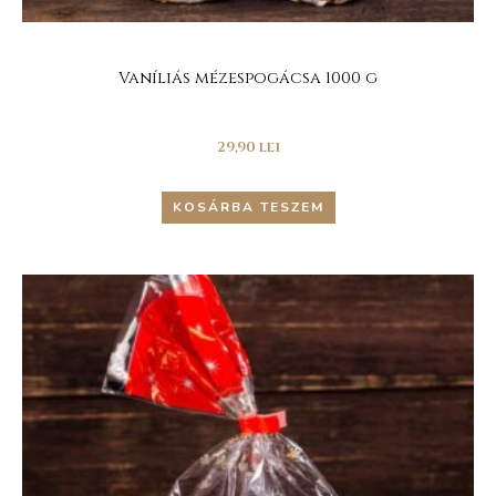
Vaníliás mézespogácsa 1000 g
29,90
lei
KOSÁRBA TESZEM