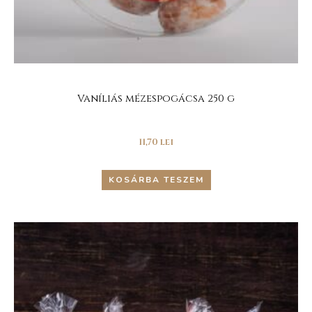
Vaníliás mézespogácsa 250 g
11,70
lei
KOSÁRBA TESZEM