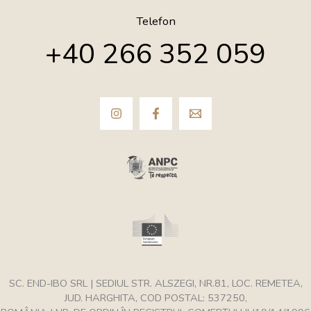
Telefon
+40 266 352 059
SC. END-IBO SRL | SEDIUL STR. ALSZEGI, NR.81, LOC. REMETEA,
JUD. HARGHITA, COD POSTAL: 537250,