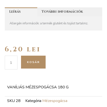
Leírás
További információk
Allergén információk: a termék glutént és tojást tartalmz.
6,20
lei
Vaníliás
KOSÁR
mézespogácsa
180
g
mennyiség
VANÍLIÁS MÉZESPOGÁCSA 180 G
SKU
28
Kategória
Mézespogácsa