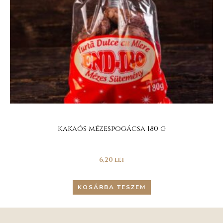
Kakaós mézespogácsa 180 g
6,20
lei
KOSÁRBA TESZEM