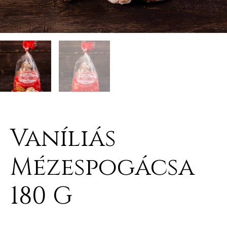
Vaníliás
Mézespogácsa
180 G