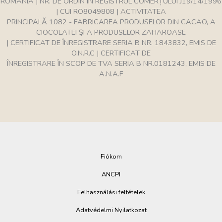
ROMÂNIA | NR. DE ORDIN ÎN REGISTRUL COMERȚULUI J19/14/1996
| CUI RO8049808 | ACTIVITATEA
PRINCIPALĂ 1082 - FABRICAREA PRODUSELOR DIN CACAO, A
CIOCOLATEI ŞI A PRODUSELOR ZAHAROASE
| CERTIFICAT DE ÎNREGISTRARE SERIA B NR. 1843832, EMIS DE
O.N.R.C | CERTIFICAT DE
ÎNREGISTRARE ÎN SCOP DE TVA SERIA B NR.0181243, EMIS DE
A.N.A.F
Fiókom
ANCPI
Felhasználási feltételek
Adatvédelmi Nyilatkozat