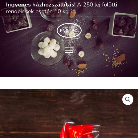
Skip
Ingyenes házhozszállítás!
A 250 lej fölötti
to
rendelések esetén 10 kg-ig.
content