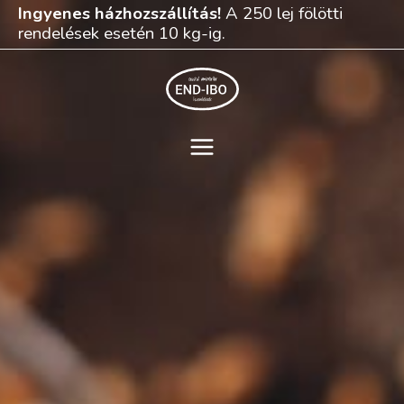
Skip
Ingyenes házhozszállítás!
A 250 lej fölötti
to
rendelések esetén 10 kg-ig.
content