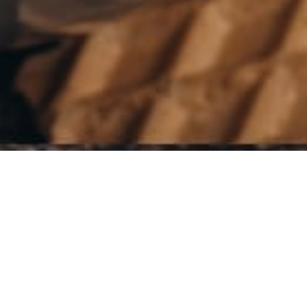
Keresés
a
következőre:
Termékkategóriák