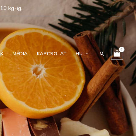
 10 kg-ig.
EK
MÉDIA
KAPCSOLAT
HU
Search