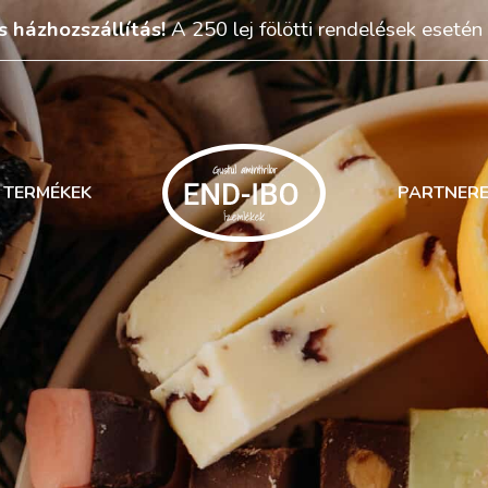
s házhozszállítás!
A 250 lej fölötti rendelések esetén
TERMÉKEK
PARTNER