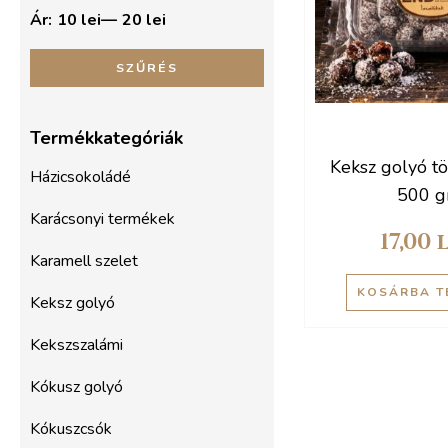
Ár:
10 lei
—
20 lei
SZŰRÉS
Termékkategóriák
Keksz golyó tö
Házicsokoládé
500 g
Karácsonyi termékek
17,00
Karamell szelet
KOSÁRBA T
Keksz golyó
Kekszszalámi
Kókusz golyó
Kókuszcsók