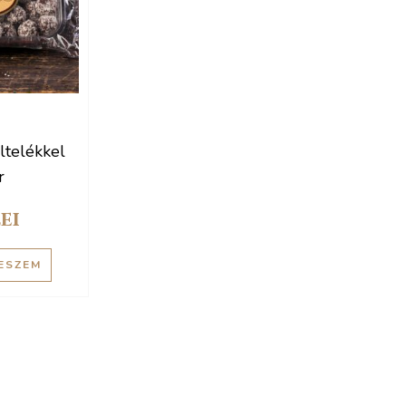
ltelékkel
r
lei
ESZEM