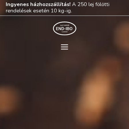
Skip
Ingyenes házhozszállítás!
A 250 lej fölötti
to
rendelések esetén 10 kg-ig.
content