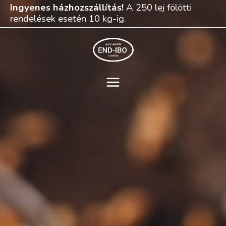
Skip
Ingyenes házhozszállítás!
A 250 lej fölötti
to
rendelések esetén 10 kg-ig.
content