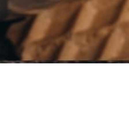
Keresés
a
következőre:
Termékkategóriák