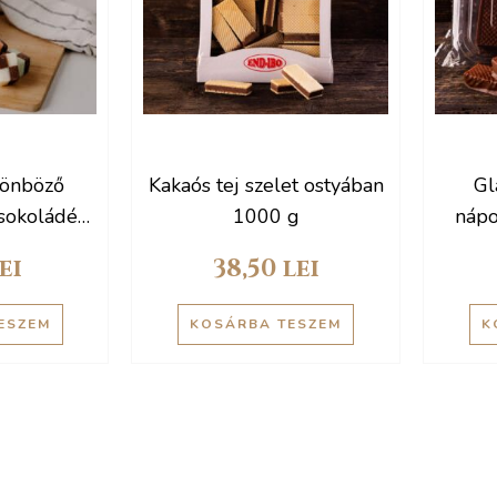
lönböző
Kakaós tej szelet ostyában
Gl
csokoládé
1000 g
nápo
g
ei
38,50
lei
ESZEM
KOSÁRBA TESZEM
K