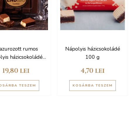
azurozott rumos
Nápolyis házicsokoládé
lyis házicsokoládé
100 g
450 g
19,80
lei
4,70
lei
OSÁRBA TESZEM
KOSÁRBA TESZEM