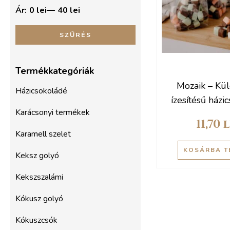
Ár:
0 lei
—
40 lei
SZŰRÉS
Termékkategóriák
Mozaik – Kü
Házicsokoládé
ízesítésű házi
Karácsonyi termékek
250 
11,70
l
Karamell szelet
KOSÁRBA T
Keksz golyó
Kekszszalámi
Kókusz golyó
Kókuszcsók