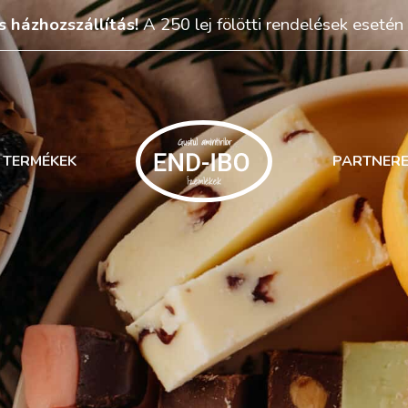
s házhozszállítás!
A 250 lej fölötti rendelések esetén
TERMÉKEK
PARTNER