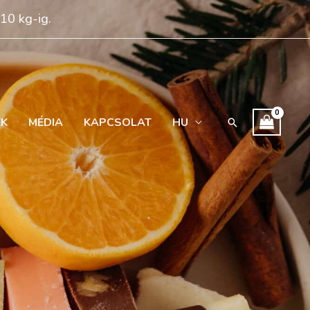
 10 kg-ig.
EK
MÉDIA
KAPCSOLAT
HU
Search