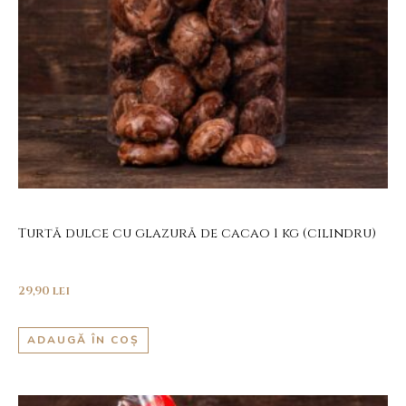
Turtă dulce cu glazură de cacao 1 kg (cilindru)
29,90
lei
ADAUGĂ ÎN COȘ