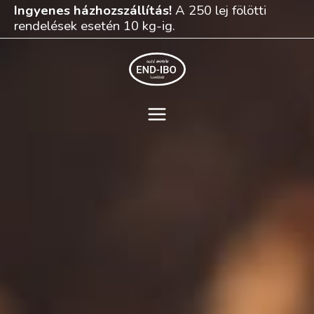
Skip
Ingyenes házhozszállítás!
A 250 lej fölötti
to
rendelések esetén 10 kg-ig.
content