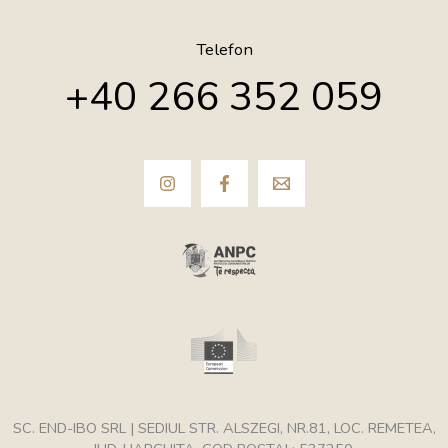
Telefon
+40 266 352 059
SC. END-IBO SRL | SEDIUL STR. ALSZEGI, NR.81, LOC. REMETEA,