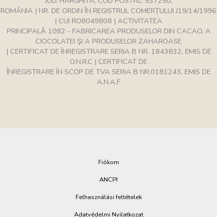
JUD. HARGHITA, COD POSTAL: 537250,
ROMÂNIA | NR. DE ORDIN ÎN REGISTRUL COMERȚULUI J19/14/1996
| CUI RO8049808 | ACTIVITATEA
PRINCIPALĂ 1082 - FABRICAREA PRODUSELOR DIN CACAO, A
CIOCOLATEI ŞI A PRODUSELOR ZAHAROASE
| CERTIFICAT DE ÎNREGISTRARE SERIA B NR. 1843832, EMIS DE
O.N.R.C | CERTIFICAT DE
ÎNREGISTRARE ÎN SCOP DE TVA SERIA B NR.0181243, EMIS DE
A.N.A.F
Fiókom
ANCPI
Felhasználási feltételek
Adatvédelmi Nyilatkozat