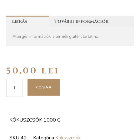
Leírás
További információk
Allergén információk: a termék glutént tartalmz.
50,00
lei
Kókuszcsók
KOSÁR
1000
g
mennyiség
KÓKUSZCSÓK 1000 G
SKU
42
Kategória
Kókuszcsók