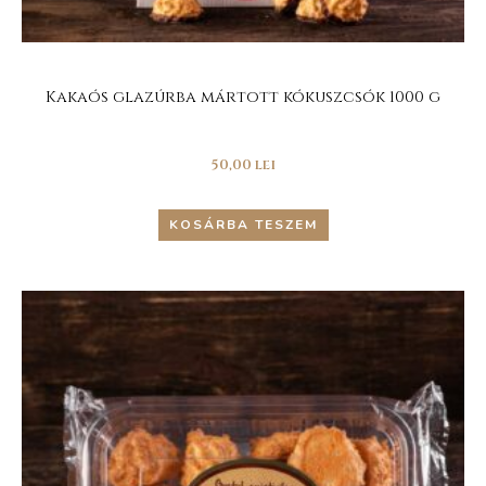
Kakaós glazúrba mártott kókuszcsók 1000 g
50,00
lei
KOSÁRBA TESZEM