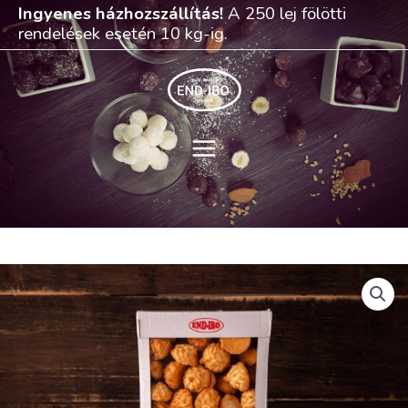
Skip
Ingyenes házhozszállítás!
A 250 lej fölötti
to
rendelések esetén 10 kg-ig.
content