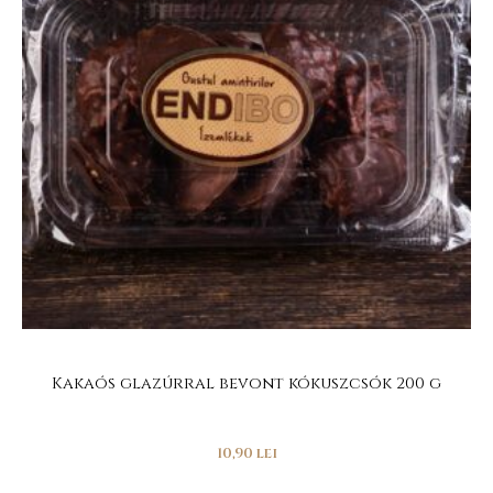
Kakaós glazúrral bevont kókuszcsók 200 g
10,90
lei