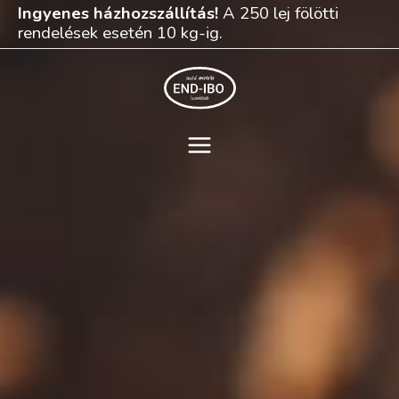
Skip
Ingyenes házhozszállítás!
A 250 lej fölötti
to
rendelések esetén 10 kg-ig.
content